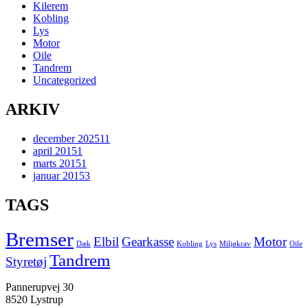
Kilerem
Kobling
Lys
Motor
Oile
Tandrem
Uncategorized
ARKIV
december 2025
11
april 2015
1
marts 2015
1
januar 2015
3
TAGS
Bremser
Elbil
Gearkasse
Motor
Dæk
Kobling
Lys
Miljøkrav
Oile
Tandrem
Styretøj
Pannerupvej 30
8520 Lystrup