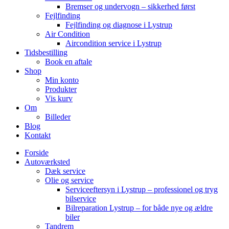
Bremser og undervogn – sikkerhed først
Fejlfinding
Fejlfinding og diagnose i Lystrup
Air Condition
Aircondition service i Lystrup
Tidsbestilling
Book en aftale
Shop
Min konto
Produkter
Vis kurv
Om
Billeder
Blog
Kontakt
Forside
Autoværksted
Dæk service
Olie og service
Serviceeftersyn i Lystrup – professionel og tryg
bilservice
Bilreparation Lystrup – for både nye og ældre
biler
Tandrem