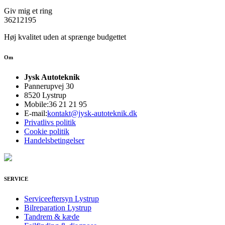
Giv mig et ring
36212195
Høj kvalitet uden at sprænge budgettet
Om
Jysk Autoteknik
Pannerupvej 30
8520 Lystrup
Mobile:
36 21 21 95
E-mail:
kontakt@jysk-autoteknik.dk
Privatlivs politik
Cookie politik
Handelsbetingelser
SERVICE
Serviceeftersyn Lystrup
Bilreparation Lystrup
Tandrem & kæde