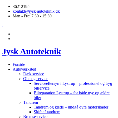
36212195
kontakt@jysk-autoteknik.dk
Man - Fre: 7:30 - 15:30
Jysk Autoteknik
Forside
Autoværksted
Dæk service
Olie og service
Serviceeftersyn i Lystrup – professionel og tryg
bilservice
Bilreparation Lystrup – for både nye og ældre
biler
Tandrem
Tandrem og kæde – undgå dyre motorskader
Skift af tandrem
Bremseservice