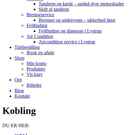
Tandrem og kæde – undgå dyre motorskader
Skift af tandrem
Bremseservice
Bremser og undervogn – sikkerhed først
Fejlfinding
Fejlfinding og diagnose i Lystrup
Air Condition
Aircondition service i Lystrup
Tidsbestilling
Book en aftale
Shop
Min konto
Produkter
Vis kurv
Om
Billeder
Blog
Kontakt
Kobling
DU ER HER: