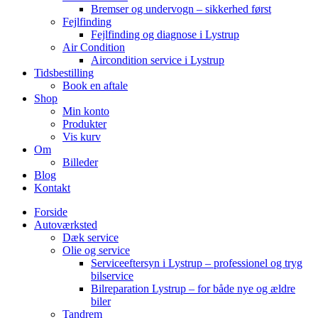
Bremser og undervogn – sikkerhed først
Fejlfinding
Fejlfinding og diagnose i Lystrup
Air Condition
Aircondition service i Lystrup
Tidsbestilling
Book en aftale
Shop
Min konto
Produkter
Vis kurv
Om
Billeder
Blog
Kontakt
Forside
Autoværksted
Dæk service
Olie og service
Serviceeftersyn i Lystrup – professionel og tryg
bilservice
Bilreparation Lystrup – for både nye og ældre
biler
Tandrem