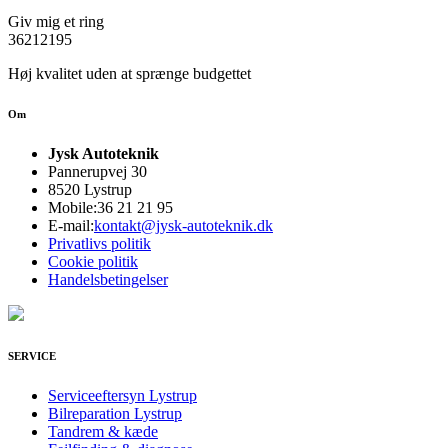
Giv mig et ring
36212195
Høj kvalitet uden at sprænge budgettet
Om
Jysk Autoteknik
Pannerupvej 30
8520 Lystrup
Mobile:
36 21 21 95
E-mail:
kontakt@jysk-autoteknik.dk
Privatlivs politik
Cookie politik
Handelsbetingelser
SERVICE
Serviceeftersyn Lystrup
Bilreparation Lystrup
Tandrem & kæde