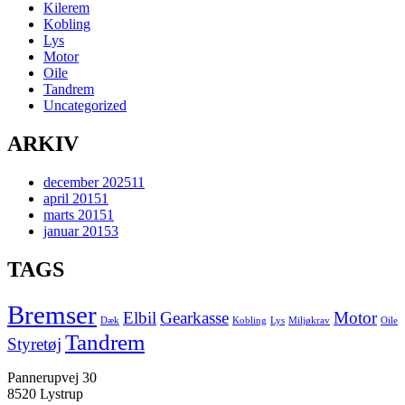
Kilerem
Kobling
Lys
Motor
Oile
Tandrem
Uncategorized
ARKIV
december 2025
11
april 2015
1
marts 2015
1
januar 2015
3
TAGS
Bremser
Elbil
Gearkasse
Motor
Dæk
Kobling
Lys
Miljøkrav
Oile
Tandrem
Styretøj
Pannerupvej 30
8520 Lystrup