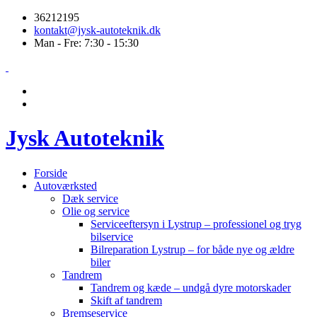
36212195
kontakt@jysk-autoteknik.dk
Man - Fre: 7:30 - 15:30
Jysk Autoteknik
Forside
Autoværksted
Dæk service
Olie og service
Serviceeftersyn i Lystrup – professionel og tryg
bilservice
Bilreparation Lystrup – for både nye og ældre
biler
Tandrem
Tandrem og kæde – undgå dyre motorskader
Skift af tandrem
Bremseservice