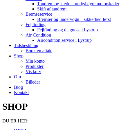
Tandrem og kæde – undgå dyre motorskader
Skift af tandrem
Bremseservice
Bremser og undervogn – sikkerhed først
Fejlfinding
Fejlfinding og diagnose i Lystrup
Air Condition
Aircondition service i Lystrup
Tidsbestilling
Book en aftale
Shop
Min konto
Produkter
Vis kurv
Om
Billeder
Blog
Kontakt
SHOP
DU ER HER: