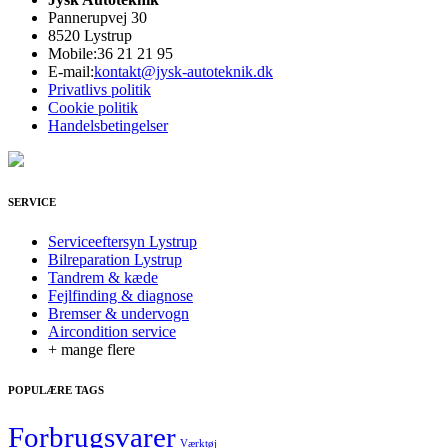
Pannerupvej 30
8520 Lystrup
Mobile:
36 21 21 95
E-mail:
kontakt@jysk-autoteknik.dk
Privatlivs politik
Cookie politik
Handelsbetingelser
SERVICE
Serviceeftersyn Lystrup
Bilreparation Lystrup
Tandrem & kæde
Fejlfinding & diagnose
Bremser & undervogn
Aircondition service
+ mange flere
POPULÆRE TAGS
Forbrugsvarer
Værktøj