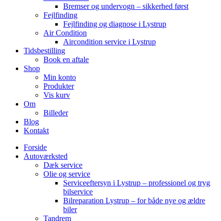
Bremser og undervogn – sikkerhed først
Fejlfinding
Fejlfinding og diagnose i Lystrup
Air Condition
Aircondition service i Lystrup
Tidsbestilling
Book en aftale
Shop
Min konto
Produkter
Vis kurv
Om
Billeder
Blog
Kontakt
Forside
Autoværksted
Dæk service
Olie og service
Serviceeftersyn i Lystrup – professionel og tryg
bilservice
Bilreparation Lystrup – for både nye og ældre
biler
Tandrem