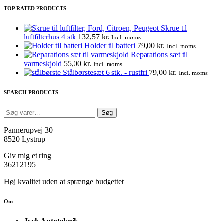
TOP RATED PRODUCTS
Skrue til
luftfilterhus 4 stk
132,57
kr.
Incl. moms
Holder til batteri
79,00
kr.
Incl. moms
Reparations sæt til
varmeskjold
55,00
kr.
Incl. moms
Stålbørstesæt 6 stk. - rustfri
79,00
kr.
Incl. moms
SEARCH PRODUCTS
Søg
Søg
efter:
Pannerupvej 30
8520 Lystrup
Giv mig et ring
36212195
Høj kvalitet uden at sprænge budgettet
Om
Jysk Autoteknik