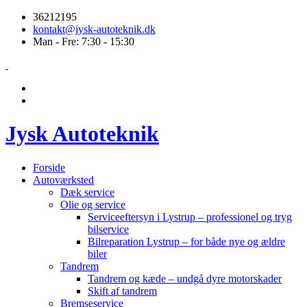
36212195
kontakt@jysk-autoteknik.dk
Man - Fre: 7:30 - 15:30
Jysk Autoteknik
Forside
Autoværksted
Dæk service
Olie og service
Serviceeftersyn i Lystrup – professionel og tryg
bilservice
Bilreparation Lystrup – for både nye og ældre
biler
Tandrem
Tandrem og kæde – undgå dyre motorskader
Skift af tandrem
Bremseservice